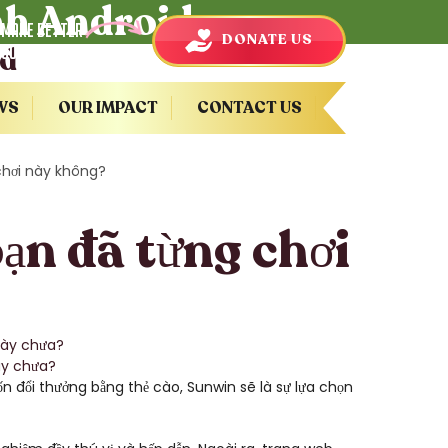
nh Android
O MAKE BETTER
DONATE US
id
GODS SPECIAL CHILD
EWS
OUR IMPACT
CONTACT US
 chơi này không?
bạn đã từng chơi
ày chưa?
 đổi thưởng bằng thẻ cào, Sunwin sẽ là sự lựa chọn