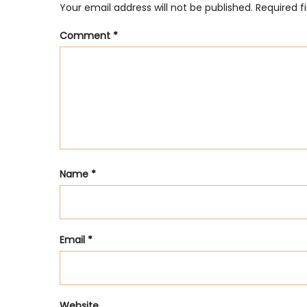
Your email address will not be published.
Required f
Comment
*
Name
*
Email
*
Website