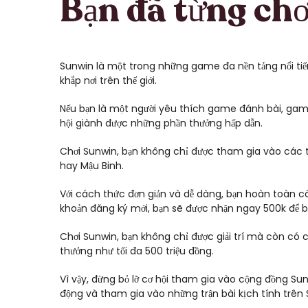
Bạn đã từng ch
Sunwin là một trong những game đa nền tảng nổi tiế
khắp nơi trên thế giới.
Nếu bạn là một người yêu thích game đánh bài, gam
hội giành được những phần thưởng hấp dẫn.
Chơi Sunwin, bạn không chỉ được tham gia vào các trò
hay Mậu Binh.
Với cách thức đơn giản và dễ dàng, bạn hoàn toàn có 
khoản đăng ký mới, bạn sẽ được nhận ngay 500k để bắ
Chơi Sunwin, bạn không chỉ được giải trí mà còn có cơ
thưởng như tối đa 500 triệu đồng.
Vì vậy, đừng bỏ lỡ cơ hội tham gia vào cộng đồng Sun
động và tham gia vào những trận bài kịch tính trên