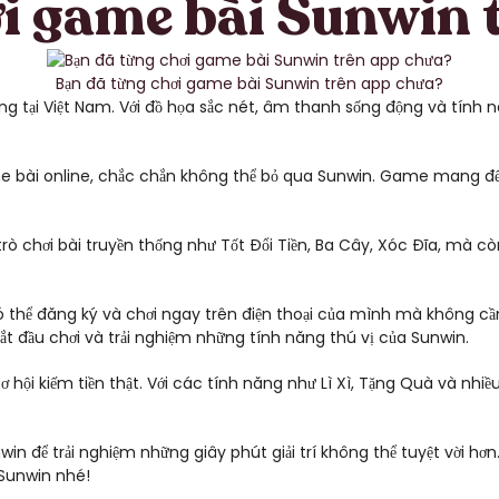
ơi game bài Sunwin 
Bạn đã từng chơi game bài Sunwin trên app chưa?
ng tại Việt Nam. Với đồ họa sắc nét, âm thanh sống động và tính 
e bài online, chắc chắn không thể bỏ qua Sunwin. Game mang đế
 chơi bài truyền thống như Tốt Đổi Tiền, Ba Cây, Xóc Đĩa, mà còn c
thể đăng ký và chơi ngay trên điện thoại của mình mà không cần ph
t đầu chơi và trải nghiệm những tính năng thú vị của Sunwin.
 hội kiếm tiền thật. Với các tính năng như Lì Xì, Tặng Quà và nhiề
win để trải nghiệm những giây phút giải trí không thể tuyệt vời h
 Sunwin nhé!