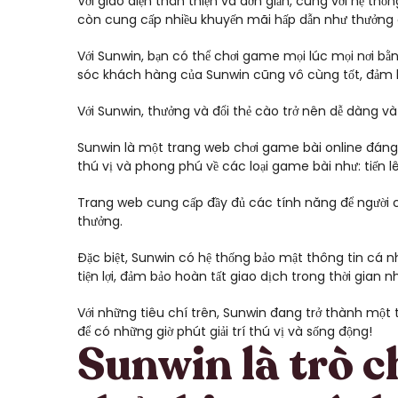
Với giao diện thân thiện và đơn giản, cùng với hệ thố
còn cung cấp nhiều khuyến mãi hấp dẫn như thưởng 
Với Sunwin, bạn có thể chơi game mọi lúc mọi nơi bằ
sóc khách hàng của Sunwin cũng vô cùng tốt, đảm bả
Với Sunwin, thưởng và đổi thẻ cào trở nên dễ dàng và
Sunwin là một trang web chơi game bài online đáng 
thú vị và phong phú về các loại game bài như: tiến 
Trang web cung cấp đầy đủ các tính năng để người chơ
thưởng.
Đặc biệt, Sunwin có hệ thống bảo mật thông tin cá n
tiện lợi, đảm bảo hoàn tất giao dịch trong thời gian 
Với những tiêu chí trên, Sunwin đang trở thành một 
để có những giờ phút giải trí thú vị và sống động!
Sunwin là trò c