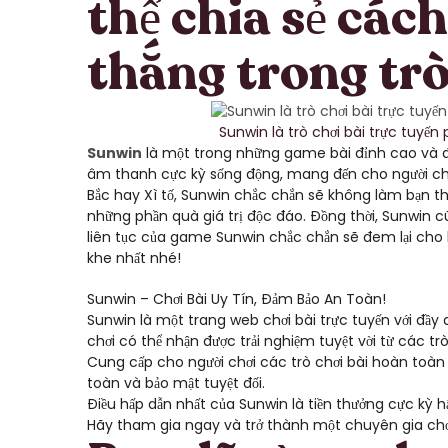
thể chia sẻ các
thắng trong tr
Sunwin là trò chơi bài trực tuyến
Sunwin
là một trong những game bài đỉnh cao và đư
âm thanh cực kỳ sống động, mang đến cho người chơi 
Bắc hay Xì tố, Sunwin chắc chắn sẽ không làm bạn thấ
những phần quà giá trị độc đáo. Đồng thời, Sunwin cũn
liên tục của game Sunwin chắc chắn sẽ đem lại cho b
khe nhất nhé!
Sunwin – Chơi Bài Uy Tín, Đảm Bảo An Toàn!
Sunwin là một trang web chơi bài trực tuyến với đầy đủ
chơi có thể nhận được trải nghiệm tuyệt vời từ các trò
Cung cấp cho người chơi các trò chơi bài hoàn toàn 
toàn và bảo mật tuyệt đối.
Điều hấp dẫn nhất của Sunwin là tiền thưởng cực kỳ h
Hãy tham gia ngay và trở thành một chuyên gia chơi