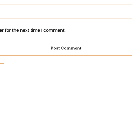
er for the next time I comment.